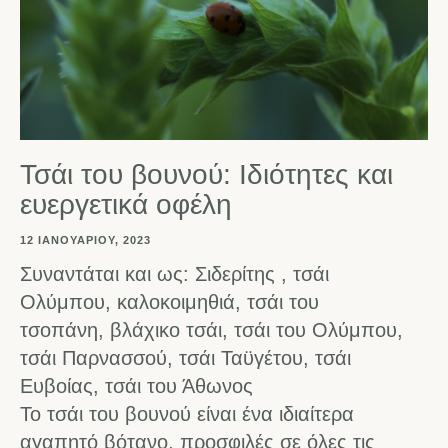
Τσάι του βουνού: Ιδιότητες και
ευεργετικά οφέλη
12 ΙΑΝΟΥΑΡΊΟΥ, 2023
Συναντάται και ως: Σιδερίτης , τσάι
Ολύμπου, καλοκοιμηθιά, τσάι του
τσοπάνη, βλάχικο τσάι, τσάι του Ολύμπου,
τσάι Παρνασσού, τσάι Ταϋγέτου, τσάι
Ευβοίας, τσάι του Άθωνος
Το τσάι του βουνού είναι ένα ιδιαίτερα
αγαπητό βότανο, προσφιλές σε όλες τις