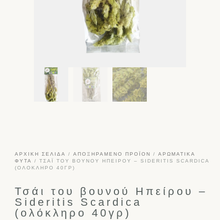
ΑΡΧΙΚΉ ΣΕΛΊΔΑ
/
ΑΠΟΞΗΡΑΜΈΝΟ ΠΡΟΪΌΝ
/
ΑΡΩΜΑΤΙΚΆ
ΦΥΤΆ
/ ΤΣΆΙ ΤΟΥ ΒΟΥΝΟΎ ΗΠΕΊΡΟΥ – SIDERITIS SCARDICA
(ΟΛΌΚΛΗΡΟ 40ΓΡ)
Τσάι του βουνού Ηπείρου –
Sideritis Scardica
(ολόκληρο 40γρ)