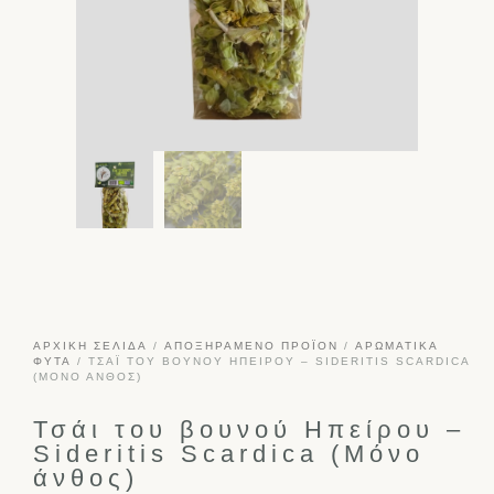
ΑΡΧΙΚΉ ΣΕΛΊΔΑ
/
ΑΠΟΞΗΡΑΜΈΝΟ ΠΡΟΪΌΝ
/
ΑΡΩΜΑΤΙΚΆ
ΦΥΤΆ
/ ΤΣΆΙ ΤΟΥ ΒΟΥΝΟΎ ΗΠΕΊΡΟΥ – SIDERITIS SCARDICA
(ΜΌΝΟ ΆΝΘΟΣ)
Τσάι του βουνού Ηπείρου –
Sideritis Scardica (Μόνο
άνθος)