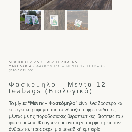
ΑΡΧΙΚΉ ΣΕΛΊΔΑ
/
ΕΜΒΑΠΤΙΖΌΜΕΝΑ
ΦΑΚΕΛΆΚΙΑ
/ ΦΑΣΚΌΜΗΛΟ – ΜΈΝΤΑ 12 TEABAGS
(ΒΙΟΛΟΓΙΚΌ)
Φασκόμηλο – Μέντα 12
teabags (Βιολογικό)
Το μίγμα
“Μέντα – Φασκόμηλο”
είναι ένα δροσερό και
ευεργετικό ρόφημα που συνδυάζει τη φρεσκάδα της
μέντας με τις παραδοσιακές θεραπευτικές ιδιότητες του
φασκόμηλου. Φτιαγμένο με αγάπη για τη φύση και τον
άνθρωπο, προσφέρει μια μοναδική εμπειρία