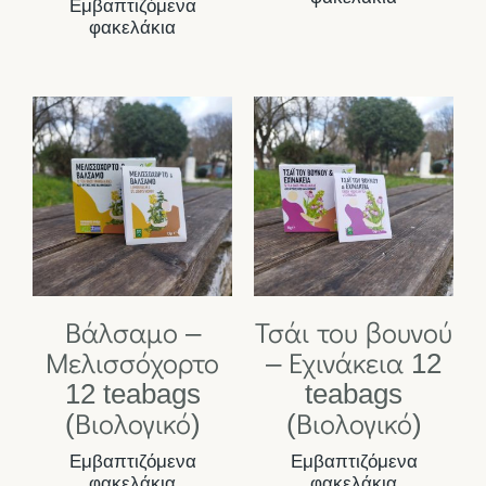
Εμβαπτιζόμενα
φακελάκια
Βάλσαμο –
Τσάι του βουνού
Μελισσόχορτο
– Εχινάκεια 12
12 teabags
teabags
(Βιολογικό)
(Βιολογικό)
Εμβαπτιζόμενα
Εμβαπτιζόμενα
φακελάκια
φακελάκια