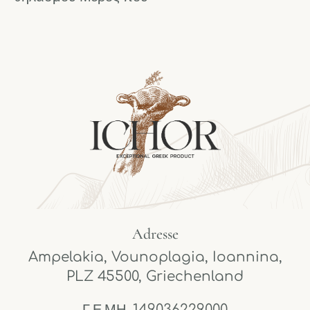
Adresse
Ampelakia, Vounoplagia, Ioannina,
PLZ 45500, Griechenland
Γ.Ε.ΜΗ. 149036229000