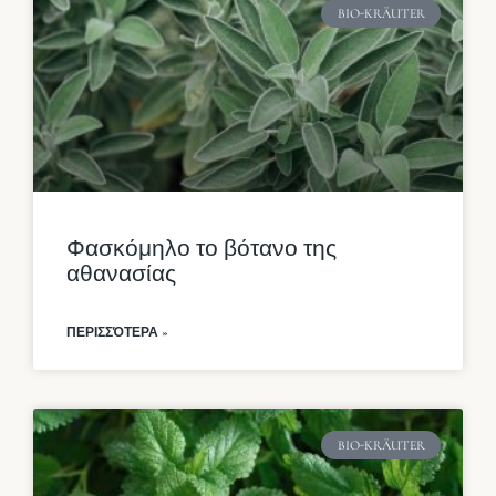
BIO-KRÄUTER
Φασκόμηλο το βότανο της
αθανασίας
ΠΕΡΙΣΣΌΤΕΡΑ »
BIO-KRÄUTER