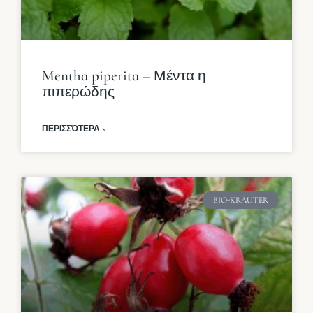
Mentha piperita – Μέντα η
πιπερώδης
ΠΕΡΙΣΣΌΤΕΡΑ »
BIO-KRÄUTER