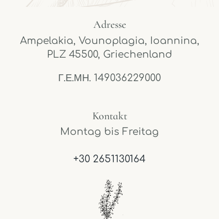
Adresse
Ampelakia, Vounoplagia, Ioannina,
PLZ 45500, Griechenland
Γ.Ε.ΜΗ. 149036229000
Kontakt
Montag bis Freitag
+30 2651130164