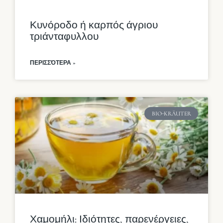
Κυνόροδο ή καρπός άγριου
τριάνταφυλλου
ΠΕΡΙΣΣΌΤΕΡΑ »
BIO-KRÄUTER
Χαμομήλι: Ιδιότητες, παρενέργειες,