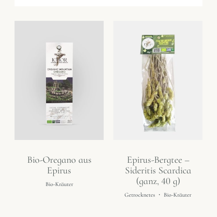
Bio-Oregano aus
Epirus-Bergtee –
Epirus
Sideritis Scardica
(ganz, 40 g)
Bio-Kräuter
Getrocknetes
・
Bio-Kräuter