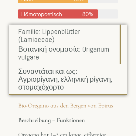
Hämatopoetisch
80%
Familie: Lippenblütler
(Lamiaceae)
Βοτανική ονομασία: Origanum
vulgare
Συναντάται και ως:
Αγριορίγανη, ελληνική ρίγανη,
στομαχόχορτο
Bio-Oregano aus den Bergen von Epirus
Beschreibung – Funktionen
Oregano hat 1–3 cm lange, eiförmige