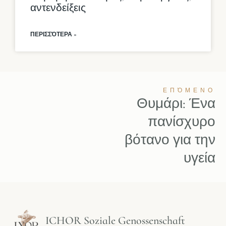
αντενδείξεις
ΠΕΡΙΣΣΌΤΕΡΑ »
ΕΠΌΜΕΝΟ
Θυμάρι: Ένα
πανίσχυρο
βότανο για την
υγεία
ICHOR Soziale Genossenschaft