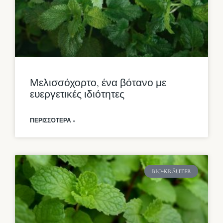
Μελισσόχορτο, ένα βότανο με
ευεργετικές ιδιότητες
ΠΕΡΙΣΣΌΤΕΡΑ »
BIO-KRÄUTER