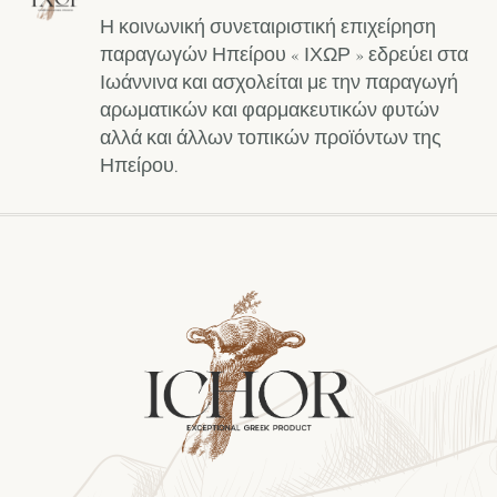
Η κοινωνική συνεταιριστική επιχείρηση
παραγωγών Ηπείρου « ΙΧΩΡ » εδρεύει στα
Ιωάννινα και ασχολείται με την παραγωγή
αρωματικών και φαρμακευτικών φυτών
αλλά και άλλων τοπικών προϊόντων της
Ηπείρου.