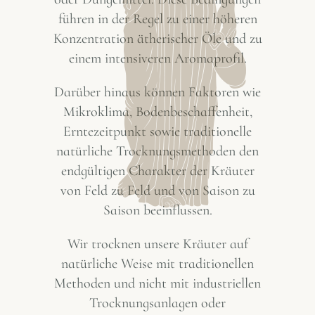
führen in der Regel zu einer höheren
Konzentration ätherischer Öle und zu
einem intensiveren Aromaprofil.
Darüber hinaus können Faktoren wie
Mikroklima, Bodenbeschaffenheit,
Erntezeitpunkt sowie traditionelle
natürliche Trocknungsmethoden den
endgültigen Charakter der Kräuter
von Feld zu Feld und von Saison zu
Saison beeinflussen.
Wir trocknen unsere Kräuter auf
natürliche Weise mit traditionellen
Methoden und nicht mit industriellen
Trocknungsanlagen oder